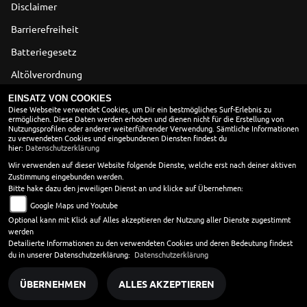
Disclaimer
Barrierefreiheit
Batteriegesetz
Altölverordnung
EINSATZ VON COOKIES
ÖFFNUNGSZEITEN
Diese Webseite verwendet Cookies, um Dir ein bestmögliches Surf-Erlebnis zu
ermöglichen. Diese Daten werden erhoben und dienen nicht für die Erstellung von
Nutzungsprofilen oder anderer weiterführender Verwendung. Sämtliche Informationen
Montag:
geschlossen
zu verwendeten Cookies und eingebundenen Diensten findest du
hier:
Dienstag:
Datenschutzerklärung
08:00 - 12:00 und 13:00 - 17:00
Mittwoch:
08:00 - 12:00 und 13:00 - 17:00
Wir verwenden auf dieser Website folgende Dienste, welche erst nach deiner aktiven
Zustimmung eingebunden werden.
Donnerstag:
08:00 - 12:00 und 13:00 - 17:00
Bitte hake dazu den jeweiligen Dienst an und klicke auf Übernehmen:
Freitag:
08:00 - 17:00
Google Maps und Youtube
Samstag:
geschlossen
Optional kann mit Klick auf Alles akzeptieren der Nutzung aller Dienste zugestimmt
Sonntag:
geschlossen
werden
Detailierte Informationen zu den verwendeten Cookies und deren Bedeutung findest
Samstag nach Vereinbarung
du in unserer Datenschutzerklärung:
Datenschutzerklärung
ÜBERNEHMEN
ALLES AKZEPTIEREN