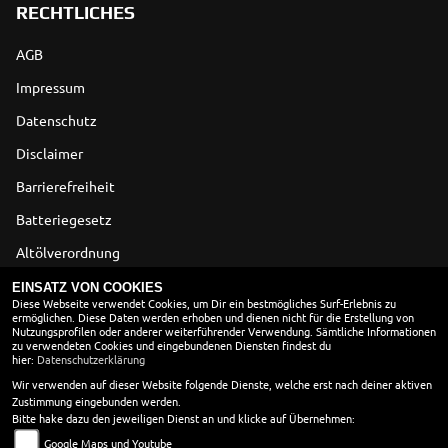
RECHTLICHES
AGB
Impressum
Datenschutz
Disclaimer
Barrierefreiheit
Batteriegesetz
Altölverordnung
EINSATZ VON COOKIES
ÖFFNUNGSZEITEN
Diese Webseite verwendet Cookies, um Dir ein bestmögliches Surf-Erlebnis zu
ermöglichen. Diese Daten werden erhoben und dienen nicht für die Erstellung von
Nutzungsprofilen oder anderer weiterführender Verwendung. Sämtliche Informationen
Montag:
geschlossen
zu verwendeten Cookies und eingebundenen Diensten findest du
hier:
Dienstag:
Datenschutzerklärung
08:00 - 12:00 und 13:00 - 17:00
Mittwoch:
08:00 - 12:00 und 13:00 - 17:00
Wir verwenden auf dieser Website folgende Dienste, welche erst nach deiner aktiven
Zustimmung eingebunden werden.
Donnerstag:
08:00 - 12:00 und 13:00 - 17:00
Bitte hake dazu den jeweiligen Dienst an und klicke auf Übernehmen:
Freitag:
08:00 - 17:00
Google Maps und Youtube