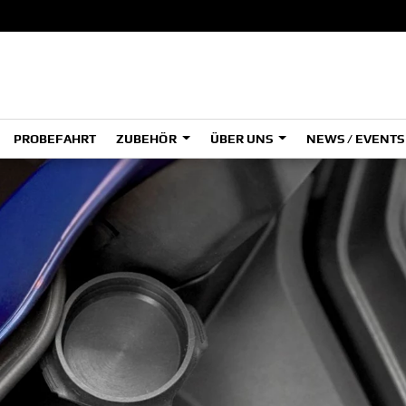
PROBEFAHRT
ZUBEHÖR
ÜBER UNS
NEWS / EVENT
ADVENTURE
A
A
HYPER NAKED
OFFROAD COMPETITION
Tenere
Tener
700
700
(Low
SPORT HERITAGE
SPORT TOURING
A2
A
SUPERSPORT
Tenere
Tener
700
700