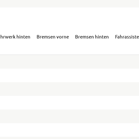
ahrwerk hinten
Bremsen vorne
Bremsen hinten
Fahrassist