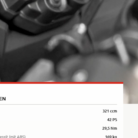
Rally
35kW
5R
EN
321 ccm
42 PS
29,5 Nm
ereit (mit ABS)
169 kg