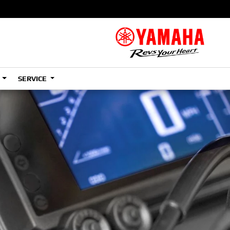
S
SERVICE
A2
e
Tenere
700
)
(Low)
35kW
A2
e
Tenere
700