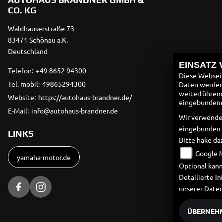
CO. KG
Waldhauserstraße 73
83471 Schönau a.K.
Deutschland
EINSATZ
Telefon:
+49 8652 94300
Diese Webseit
Tel. mobil:
49865294300
Daten werden 
weiterführen
Website:
https://autohaus-brandner.de/
eingebundenen
E-Mail:
info@autohaus-brandner.de
Wir verwende
eingebunden
LINKS
Bitte hake da
Google 
yamaha-motor.de
Optional kann
Detailierte 
unserer Date
ÜBERNEH