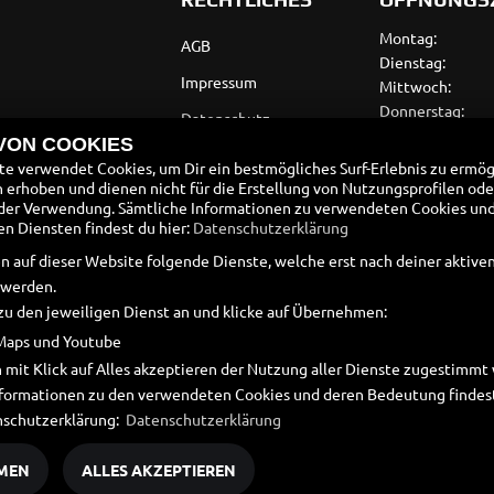
Montag:
AGB
Dienstag:
Impressum
Mittwoch:
Donnerstag:
Datenschutz
Freitag:
 VON COOKIES
Disclaimer
Samstag:
e verwendet Cookies, um Dir ein bestmögliches Surf-Erlebnis zu ermög
Sonntag:
erhoben und dienen nicht für die Erstellung von Nutzungsprofilen ode
Barrierefreiheit
der Verwendung. Sämtliche Informationen zu verwendeten Cookies un
Samstag nach 
 Diensten findest du hier:
Datenschutzerklärung
Batteriegesetz
n auf dieser Website folgende Dienste, welche erst nach deiner aktiv
Altölverordnung
 werden.
zu den jeweiligen Dienst an und klicke auf Übernehmen:
Maps und Youtube
 mit Klick auf Alles akzeptieren der Nutzung aller Dienste zugestimm
Informationen zu den verwendeten Cookies und deren Bedeutung findest
nschutzerklärung:
Datenschutzerklärung
MEN
ALLES AKZEPTIEREN