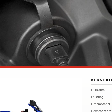
35kW
Rally
A
A1
Tenere
WR12
700
World
Raid
KERNDAT
Hubraum
Leistung
Drehmoment
Gewicht fahrb