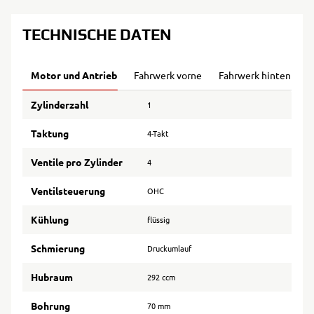
TECHNISCHE DATEN
Motor und Antrieb
Fahrwerk vorne
Fahrwerk hinten
B
Zylinderzahl
1
Taktung
4-Takt
Ventile pro Zylinder
4
Ventilsteuerung
OHC
Kühlung
flüssig
Schmierung
Druckumlauf
Hubraum
292 ccm
Bohrung
70 mm