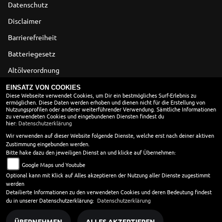
Datenschutz
Disclaimer
Barrierefreiheit
Batteriegesetz
Altölverordnung
EINSATZ VON COOKIES
ÖFFNUNGSZEITEN
Diese Webseite verwendet Cookies, um Dir ein bestmögliches Surf-Erlebnis zu
ermöglichen. Diese Daten werden erhoben und dienen nicht für die Erstellung von
Nutzungsprofilen oder anderer weiterführender Verwendung. Sämtliche Informationen
Montag:
geschlossen
zu verwendeten Cookies und eingebundenen Diensten findest du
hier:
Datenschutzerklärung
Dienstag:
08:00 - 12:00 und 13:00 - 17:00
Mittwoch:
08:00 - 12:00 und 13:00 - 17:00
Wir verwenden auf dieser Website folgende Dienste, welche erst nach deiner aktiven
Zustimmung eingebunden werden.
Donnerstag:
08:00 - 12:00 und 13:00 - 17:00
Bitte hake dazu den jeweiligen Dienst an und klicke auf Übernehmen:
Freitag:
08:00 - 17:00
Google Maps und Youtube
Samstag:
geschlossen
Optional kann mit Klick auf Alles akzeptieren der Nutzung aller Dienste zugestimmt
Sonntag:
geschlossen
werden
Detailierte Informationen zu den verwendeten Cookies und deren Bedeutung findest
Samstag nach Vereinbarung
du in unserer Datenschutzerklärung:
Datenschutzerklärung
ÜBERNEHMEN
ALLES AKZEPTIEREN