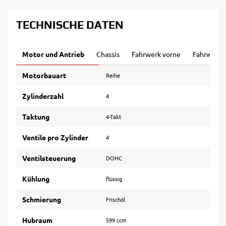
TECHNISCHE DATEN
Motor und Antrieb
Chassis
Fahrwerk vorne
Fahrwerk 
Motorbauart
Reihe
Zylinderzahl
4
Taktung
4-Takt
Ventile pro Zylinder
4
Ventilsteuerung
DOHC
Kühlung
flüssig
Schmierung
Frischöl
Hubraum
599 ccm