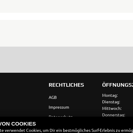
RECHTLICHES
ÖFFNUNGS
Montag:
AGB
Dienstag:
Impressum
Mittwoch:
Donnerstag:
Datenschutz
Freitag:
 VON COOKIES
Disclaimer
Samstag:
e verwendet Cookies, um Dir ein bestmögliches Surf-Erlebnis zu ermög