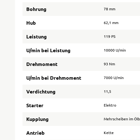
Bohrung
78 mm
Hub
62,1 mm
Leistung
119 PS
U/min bei Leistung
10000 U/min
Drehmoment
93 Nm
U/min bei Drehmoment
7000 U/min
Verdichtung
11,5
Starter
Elektro
Kupplung
Mehrscheiben im Öl
Antrieb
Kette