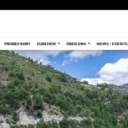
PROBEFAHRT
ZUBEHÖR
ÜBER UNS
NEWS / EVENT
ADVENTURE
A
A
HYPER NAKED
OFFROAD COMPETITION
Tenere
Tener
700
700
(Low
SPORT HERITAGE
SPORT TOURING
A2
A
SUPERSPORT
Tenere
Tener
700
700