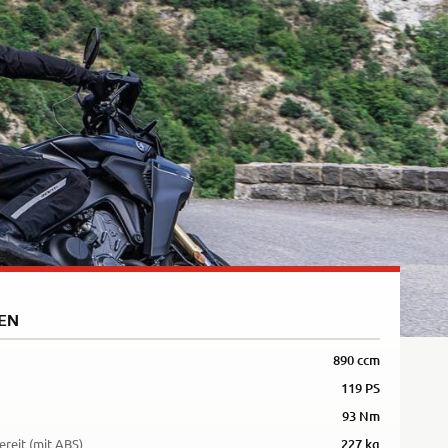
Rally
35kW
5R
EN
890 ccm
119 PS
93 Nm
ereit (mit ABS)
227 kg