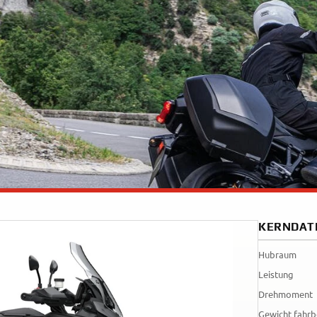
35kW
Rally
A
A1
Tenere
WR12
700
World
Raid
KERNDAT
Hubraum
Leistung
Drehmoment
Gewicht fahrb