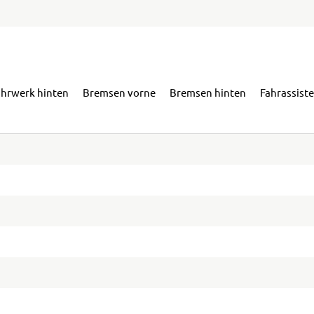
ahrwerk hinten
Bremsen vorne
Bremsen hinten
Fahrassist