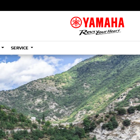
S
SERVICE
A2
e
Tenere
700
)
(Low)
35kW
A2
e
Tenere
700