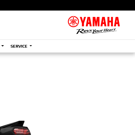
S
SERVICE
A2
e
Tenere
700
)
(Low)
35kW
A2
e
Tenere
700