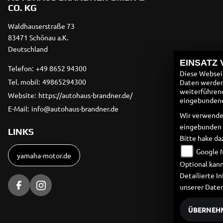
CO. KG
Waldhauserstraße 73
83471 Schönau a.K.
Deutschland
EINSATZ
Telefon:
+49 8652 94300
Diese Webseit
Tel. mobil:
49865294300
Daten werden 
weiterführen
Website:
https://autohaus-brandner.de/
eingebundenen
E-Mail:
info@autohaus-brandner.de
Wir verwende
eingebunden
LINKS
Bitte hake da
Google 
yamaha-motor.de
Optional kann
Detailierte 
unserer Date
ÜBERNEH