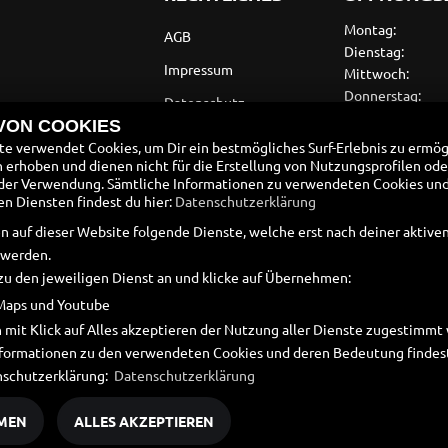
Montag:
AGB
Dienstag:
Impressum
Mittwoch:
Donnerstag:
Datenschutz
Freitag:
 VON COOKIES
Disclaimer
Samstag:
e verwendet Cookies, um Dir ein bestmögliches Surf-Erlebnis zu ermög
Sonntag:
erhoben und dienen nicht für die Erstellung von Nutzungsprofilen ode
Barrierefreiheit
der Verwendung. Sämtliche Informationen zu verwendeten Cookies un
Samstag nach 
Batteriegesetz
 Diensten findest du hier:
Datenschutzerklärung
n auf dieser Website folgende Dienste, welche erst nach deiner aktiv
Altölverordnung
 werden.
zu den jeweiligen Dienst an und klicke auf Übernehmen:
Maps und Youtube
 mit Klick auf Alles akzeptieren der Nutzung aller Dienste zugestimm
Informationen zu den verwendeten Cookies und deren Bedeutung findest
nschutzerklärung:
Datenschutzerklärung
MEN
ALLES AKZEPTIEREN