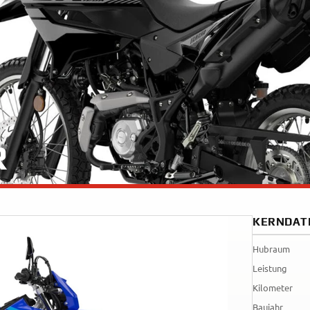
35kW
Rally
A
A1
Tenere
WR12
700
World
Raid
R
KERNDAT
Hubraum
Leistung
Kilometer
Baujahr