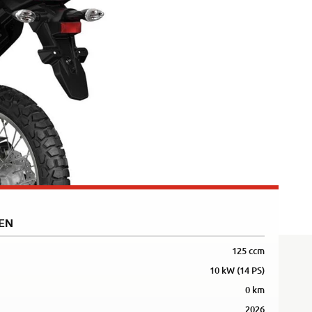
Rally
35kW
5R
EN
125 ccm
10 kW (14 PS)
0 km
2026