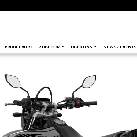
PROBEFAHRT
ZUBEHÖR
ÜBER UNS
NEWS / EVENT
ADVENTURE
A
A
HYPER NAKED
OFFROAD COMPETITION
Tenere
Tener
700
700
(Low
SPORT HERITAGE
SPORT TOURING
A2
A
SUPERSPORT
Tenere
Tener
700
700