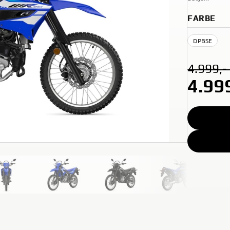
FARBE
DPBSE
4.999,-
4.99