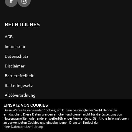
RECHTLICHES
AGB
Impressum
Datenschutz
Disclaimer
Barrierefreiheit
Batteriegesetz
Altölverordnung
EINSATZ VON COOKIES
ÖFFNUNGSZEITEN
Diese Webseite verwendet Cookies, um Dir ein bestmögliches Surf-Erlebnis zu
ermöglichen. Diese Daten werden erhoben und dienen nicht für die Erstellung von
Nutzungsprofilen oder anderer weiterführender Verwendung. Sämtliche Informationen
Montag:
geschlossen
zu verwendeten Cookies und eingebundenen Diensten findest du
hier:
Dienstag:
Datenschutzerklärung
08:00 - 12:00 und 13:00 - 17:00