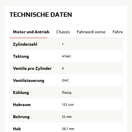
TECHNISCHE DATEN
Motor und Antrieb
Chassis
Fahrwerk vorne
Fahrwerk 
Zylinderzahl
1
Taktung
4-Takt
Ventile pro Zylinder
4
Ventilsteuerung
OHC
Kühlung
flüssig
Hubraum
125 ccm
Bohrung
52 mm
Hub
58,7 mm