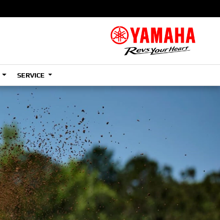
S
SERVICE
A2
e
Tenere
700
)
(Low)
35kW
A2
e
Tenere
700