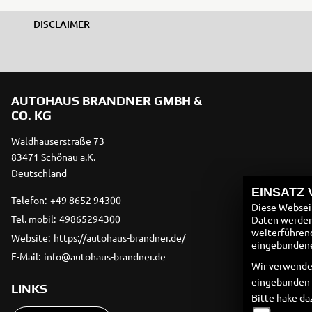
DISCLAIMER
AUTOHAUS BRANDNER GMBH &
CO. KG
Waldhauserstraße 73
83471 Schönau a.K.
Deutschland
EINSATZ
Telefon:
+49 8652 94300
Diese Webseit
Tel. mobil:
49865294300
Daten werden 
weiterführen
Website:
https://autohaus-brandner.de/
eingebundenen
E-Mail:
info@autohaus-brandner.de
Wir verwende
eingebunden
LINKS
Bitte hake da