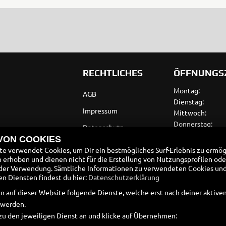
RECHTLICHES
ÖFFNUNGS
Montag:
AGB
Dienstag:
Impressum
Mittwoch:
Donnerstag:
Datenschutz
Freitag:
 VON COOKIES
Disclaimer
Samstag:
e verwendet Cookies, um Dir ein bestmögliches Surf-Erlebnis zu ermög
Sonntag:
erhoben und dienen nicht für die Erstellung von Nutzungsprofilen ode
Barrierefreiheit
der Verwendung. Sämtliche Informationen zu verwendeten Cookies un
Samstag nach 
 Diensten findest du hier:
Datenschutzerklärung
Batteriegesetz
n auf dieser Website folgende Dienste, welche erst nach deiner aktiv
Altölverordnung
 werden.
zu den jeweiligen Dienst an und klicke auf Übernehmen: