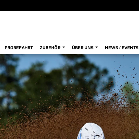
PROBEFAHRT
ZUBEHÖR
ÜBER UNS
NEWS / EVENT
ADVENTURE
A
A
HYPER NAKED
OFFROAD COMPETITION
Tenere
Tener
700
700
(Low
SPORT HERITAGE
SPORT TOURING
A2
A
SUPERSPORT
Tenere
Tener
700
700