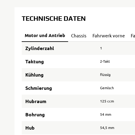
TECHNISCHE DATEN
Motor und Antrieb
Chassis
Fahrwerk vorne
F
Zylinderzahl
1
Taktung
2-Takt
Kühlung
flüssig
Schmierung
Gemisch
Hubraum
125 ccm
Bohrung
54 mm
Hub
54,5 mm