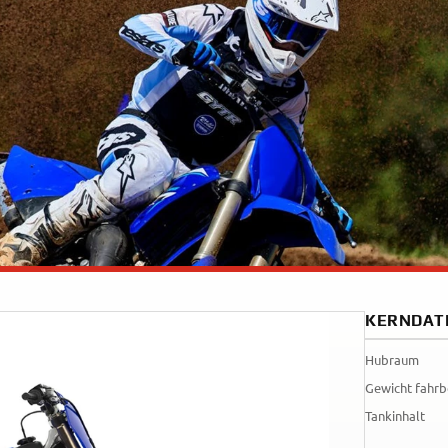
35kW
Rally
A
A1
Tenere
WR12
700
World
Raid
KERNDAT
Hubraum
Gewicht fahrb
Tankinhalt