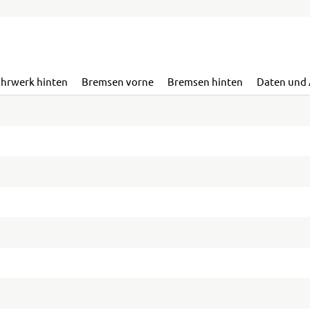
ahrwerk hinten
Bremsen vorne
Bremsen hinten
Daten und