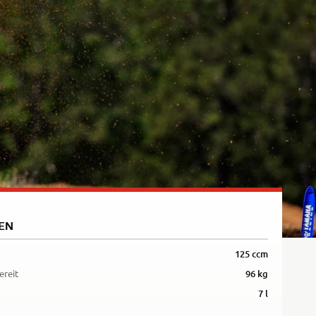
Rally
35kW
5R
EN
125 ccm
ereit
96 kg
7 l