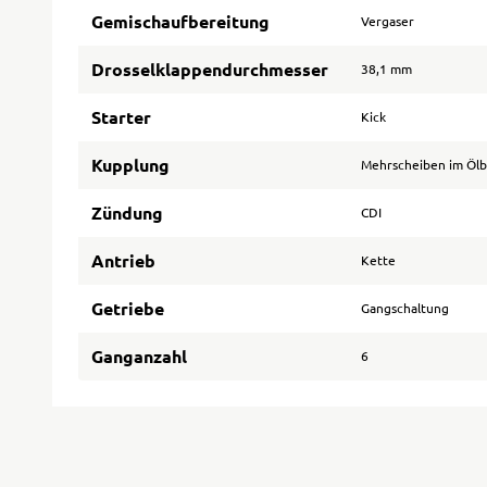
Gemischaufbereitung
Vergaser
Drosselklappendurchmesser
38,1 mm
Starter
Kick
Kupplung
Mehrscheiben im Öl
Zündung
CDI
Antrieb
Kette
Getriebe
Gangschaltung
Ganganzahl
6